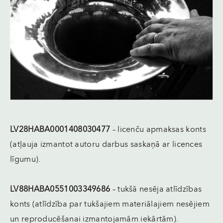
LV28HABA0001408030477
– licenču apmaksas konts
(atļauja izmantot autoru darbus saskaņā ar licences
līgumu).
LV88HABA0551003349686
– tukšā nesēja atlīdzības
konts (atlīdzība par tukšajiem materiālajiem nesējiem
un reproducēšanai izmantojamām iekārtām).