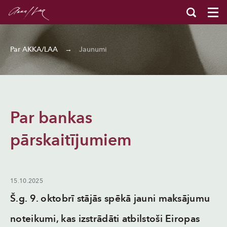
Par AKKA/LAA
→
Jaunumi
Par bankas
pārskaitījumiem
15.10.2025
Š.g. 9. oktobrī stājās spēkā jauni maksājumu
noteikumi, kas izstrādāti atbilstoši Eiropas