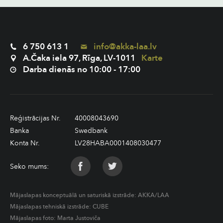
6 750 613 1
info@akka-laa.lv
A.Čaka iela 97, Rīga, LV-1011
Karte
Darba dienās no 10:00 - 17:00
Reģistrācijas Nr.
40008043690
Banka
Swedbank
Konta Nr.
LV28HABA0001408030477
Seko mums:
Mājaslapas konceptuālā un saturiskā izstrāde:
AKKA/LAA
Mājaslapas tehniskā izstrāde:
CUBE
Mājaslapas foto: Marta Justoviča