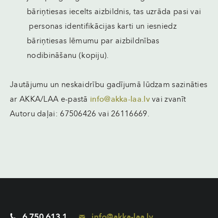
bāriņtiesas iecelts aizbildnis, tas uzrāda pasi vai
personas identifikācijas karti un iesniedz
bāriņtiesas lēmumu par aizbildnības
nodibināšanu (kopiju).
Jautājumu un neskaidrību gadījumā lūdzam sazināties
ar AKKA/LAA e-pastā
info@akka-laa.lv
vai zvanīt
Autoru daļai: 67506426 vai 26116669.
6 750 613 1
info@akka-laa.lv