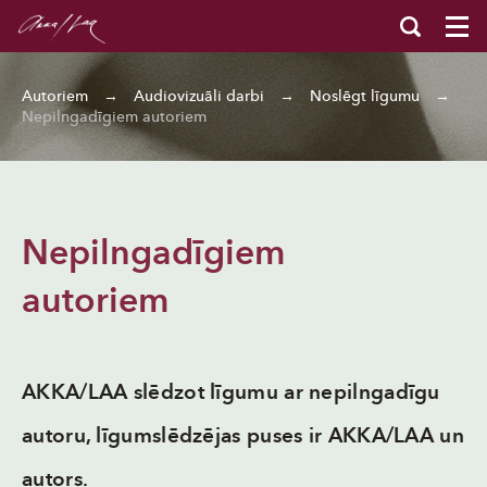
Autoriem
→
Audiovizuāli darbi
→
Noslēgt līgumu
→
Nepilngadīgiem autoriem
Nepilngadīgiem
autoriem
AKKA/LAA slēdzot līgumu ar nepilngadīgu
autoru, līgumslēdzējas puses ir AKKA/LAA un
autors.