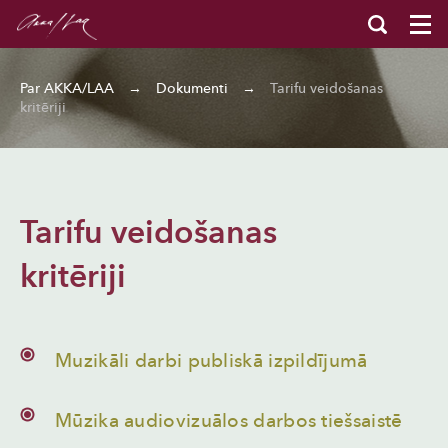
Par AKKA/LAA
→
Dokumenti
→
Tarifu veidošanas
kritēriji
Tarifu veidošanas
kritēriji
Muzikāli darbi publiskā izpildījumā
Mūzika audiovizuālos darbos tiešsaistē