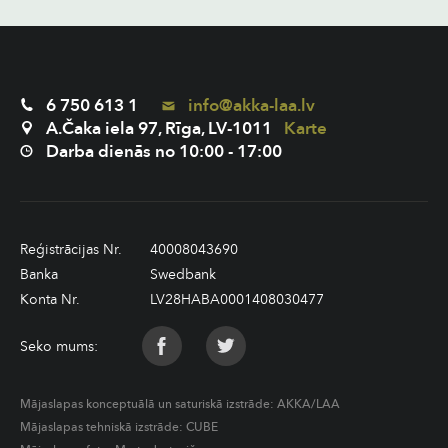
6 750 613 1
info@akka-laa.lv
A.Čaka iela 97, Rīga, LV-1011
Karte
Darba dienās no 10:00 - 17:00
Reģistrācijas Nr.
40008043690
Banka
Swedbank
Konta Nr.
LV28HABA0001408030477
Seko mums:
Mājaslapas konceptuālā un saturiskā izstrāde:
AKKA/LAA
Mājaslapas tehniskā izstrāde:
CUBE