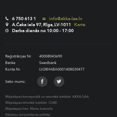
6 750 613 1
info@akka-laa.lv
A.Čaka iela 97, Rīga, LV-1011
Karte
Darba dienās no 10:00 - 17:00
Reģistrācijas Nr.
40008043690
Banka
Swedbank
Konta Nr.
LV28HABA0001408030477
Seko mums:
Mājaslapas konceptuālā un saturiskā izstrāde:
AKKA/LAA
Mājaslapas tehniskā izstrāde:
CUBE
Mājaslapas foto: Marta Justoviča
Sīkdatņu izmantošanas politika