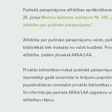
Publiskā patapinājuma atlīdzības aprēķināšana
25. jūnija
Ministru kabineta noteikumi Nr. 385 
atlīdzību par publisko patapinājumu”
.
Atlīdzība par publisko patapinājumu valsts, pa
bibliotēkās tiek maksāta no valsts budžeta. Pr
atlīdzība pašām jāmaksā AKKA/LAA.
Privātās bibliotēkas maksā publiskā patapinā
iepriekšējā gadā izmantota to krājumu papildin
papildināšanas izmaksām privātās bibliotēkas i
šīs informācijas pamata AKKA/LAA sagatavo u
atlīdzības rēķinu.