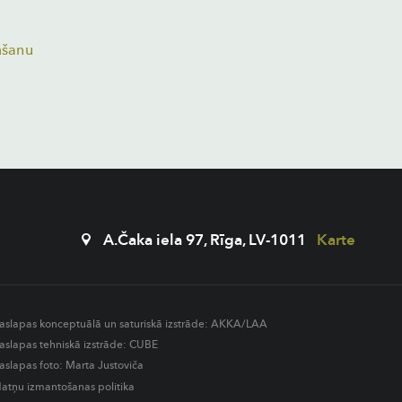
mšanu
A.Čaka iela 97, Rīga, LV-1011
Karte
aslapas konceptuālā un saturiskā izstrāde:
AKKA/LAA
aslapas tehniskā izstrāde:
CUBE
aslapas foto: Marta Justoviča
datņu izmantošanas politika