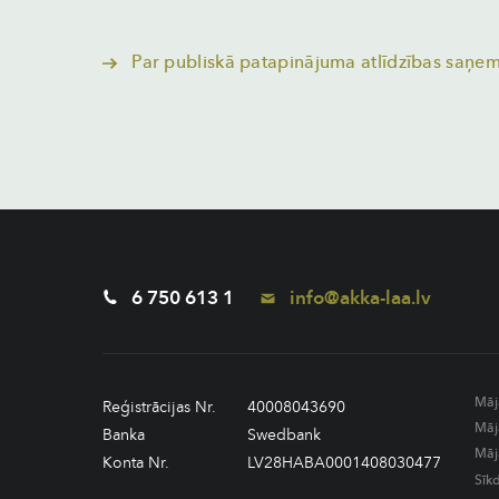
Par publiskā patapinājuma atlīdzības saņe
6 750 613 1
info@akka-laa.lv
Māj
Reģistrācijas Nr.
40008043690
Māj
Banka
Swedbank
Māj
Konta Nr.
LV28HABA0001408030477
Sīk