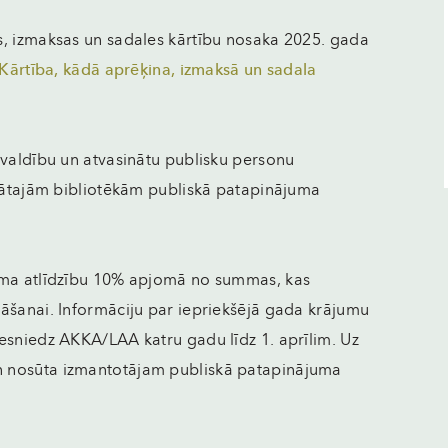
s, izmaksas un sadales kārtību nosaka 2025. gada
„Kārtība, kādā aprēķina, izmaksā un sadala
švaldību un atvasinātu publisku personu
ivātajām bibliotēkām publiskā patapinājuma
juma atlīdzību 10% apjomā no summas, kas
āšanai. Informāciju par iepriekšējā gada krājumu
esniedz AKKA/LAA katru gadu līdz 1. aprīlim. Uz
n nosūta izmantotājam publiskā patapinājuma