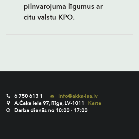
pilnvarojuma līgumus ar
citu valstu KPO.
6 750 613 1
info@akka-laa.lv
A.Čaka iela 97, Rīga, LV-1011
Karte
Darba dienās no 10:00 - 17:00