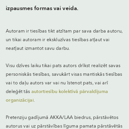
izpausmes formas vai veida.
Autoram ir tiesības tikt atzītam par sava darba autoru,
un tikai autoram ir ekskluzīvas tiesības atļaut vai
neatļaut izmantot savu darbu.
Visu dzīves laiku tikai pats autors drīkst realizēt savas
personiskās tiesības, savukārt visas mantiskās tiesības
vai to daļu autors var vai nu īstenot pats, vai arī
deleģēt tās
autortiesību kolektīvā pārvaldījuma
organizācijai
.
Pretenziju gadījumā AKKA/LAA biedrus, pārstāvētos
autorus vai uz pārstāvības līguma pamata pārstāvētās