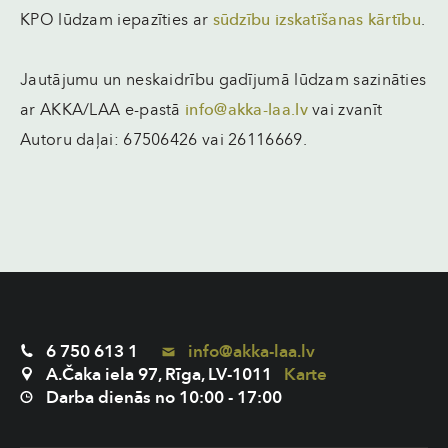
KPO lūdzam iepazīties ar
sūdzību izskatīšanas kārtību
.
Jautājumu un neskaidrību gadījumā lūdzam sazināties
ar AKKA/LAA e-pastā
info@akka-laa.lv
vai zvanīt
Autoru daļai: 67506426 vai 26116669.
6 750 613 1
info@akka-laa.lv
A.Čaka iela 97, Rīga, LV-1011
Karte
Darba dienās no 10:00 - 17:00