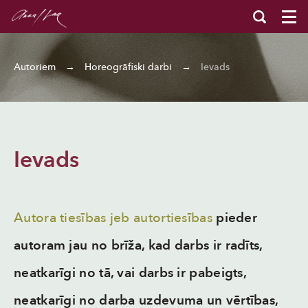
Autoriem
→
Horeogrāfiski darbi
→
Ievads
Ievads
Autora tiesības jeb autortiesības
pieder
autoram jau no brīža, kad darbs ir radīts,
neatkarīgi no tā, vai darbs ir pabeigts,
neatkarīgi no darba uzdevuma un vērtības,