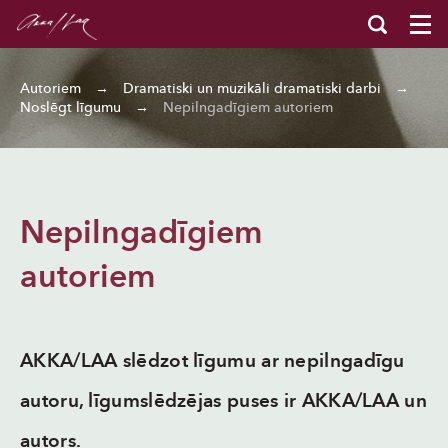
Autoriem
→
Dramatiski un muzikāli dramatiski darbi
→
Noslēgt līgumu
→
Nepilngadīgiem autoriem
Nepilngadīgiem
autoriem
AKKA/LAA slēdzot līgumu ar nepilngadīgu
autoru, līgumslēdzējas puses ir AKKA/LAA un
autors.