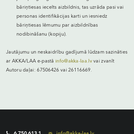
bāriņtiesas iecelts aizbildnis, tas uzrāda pasi vai
personas identifikācijas karti un iesniedz
bāriņtiesas lēmumu par aizbildnības
nodibināšanu (kopiju).
Jautājumu un neskaidrību gadījumā lūdzam sazināties
ar AKKA/LAA e-pastā
info@akka-laa.lv
vai zvanīt
Autoru daļai: 67506426 vai 26116669.
6 750 613 1
info@akka-laa.lv