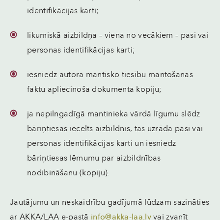
identifikācijas karti;
likumiskā aizbildņa – viena no vecākiem
–
pasi vai
personas identifikācijas karti;
iesniedz autora mantisko tiesību mantošanas
faktu apliecinoša dokumenta kopiju;
ja nepilngadīgā mantinieka vārdā līgumu slēdz
bāriņtiesas iecelts aizbildnis, tas uzrāda pasi
vai
personas identifikācijas karti un iesniedz
bāriņtiesas lēmumu par aizbildnības
nodibināšanu (kopiju)
.
Jautājumu un neskaidrību gadījumā lūdzam sazināties
ar AKKA/LAA e-pastā
info@akka-laa.lv
vai zvanīt