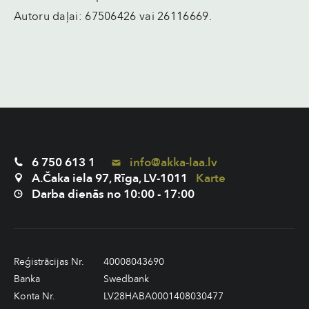
Autoru daļai: 67506426 vai 26116669.
6 750 613 1
info@akka-laa.lv
A.Čaka iela 97, Rīga, LV-1011
Karte
Darba dienās no 10:00 - 17:00
Reģistrācijas Nr.
40008043690
Banka
Swedbank
Konta Nr.
LV28HABA0001408030477