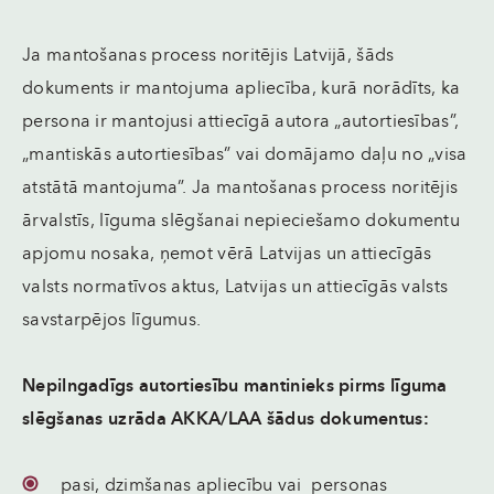
Ja mantošanas process noritējis Latvijā, šāds
dokuments ir mantojuma apliecība, kurā norādīts, ka
persona ir mantojusi attiecīgā autora „autortiesības”,
„mantiskās autortiesības” vai domājamo daļu no „visa
atstātā mantojuma”. Ja mantošanas process noritējis
ārvalstīs, līguma slēgšanai nepieciešamo dokumentu
apjomu nosaka, ņemot vērā Latvijas un attiecīgās
valsts normatīvos aktus, Latvijas un attiecīgās valsts
savstarpējos līgumus.
Nepilngadīgs autortiesību mantinieks pirms līguma
slēgšanas uzrāda AKKA/LAA šādus dokumentus:
pasi, dzimšanas apliecību vai personas