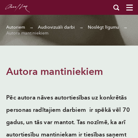
Autoriem
→
Audiovizuāli darbi
→
Noslēgt līgumu
→
Autora mantiniekiem
Autora mantiniekiem
Pēc autora nāves autortiesības uz konkrētās
personas radītajiem darbiem ir spēkā vēl 70
gadus, un tās var mantot. Tas nozīmē, ka arī
autortiesību mantiniekam ir tiesības saņemt