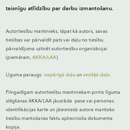
taisnīgu atlīdzību par darbu izmantošanu.
Autortiesību mantinieks, tāpat kā autors, savas
tiesības var pārvaldīt pats vai daļu no tiesību
pārvaldījuma uzticēt autortiesību organizācijai
(piemēram,
AKKA/LAA
).
Līguma paraugs:
vispārīgā daļa
un
sevišķā daļa
.
Pilngadīgam autortiesību mantiniekam pirms līguma
slēgšanas AKKA/LAA jāuzrāda pase vai personas
identifikācijas karte un jāiesniedz autora mantisko
tiesību mantošanas faktu apliecinoša dokumenta
kopija.