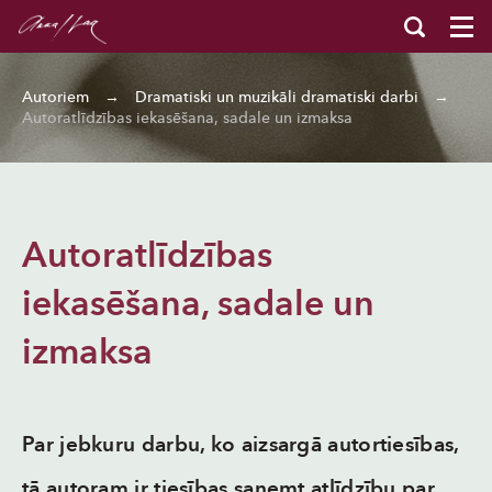
Autoriem
→
Dramatiski un muzikāli dramatiski darbi
→
Autoratlīdzības iekasēšana, sadale un izmaksa
Autoratlīdzības
iekasēšana, sadale un
izmaksa
Par jebkuru darbu, ko aizsargā autortiesības,
tā autoram ir tiesības saņemt atlīdzību par