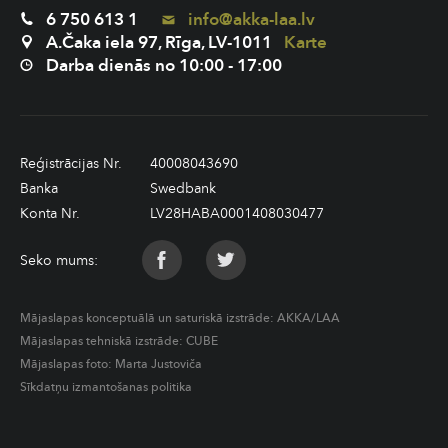
6 750 613 1
info@akka-laa.lv
A.Čaka iela 97, Rīga, LV-1011
Karte
Darba dienās no 10:00 - 17:00
Reģistrācijas Nr.
40008043690
Banka
Swedbank
Konta Nr.
LV28HABA0001408030477
Seko mums:
Mājaslapas konceptuālā un saturiskā izstrāde:
AKKA/LAA
Mājaslapas tehniskā izstrāde:
CUBE
Mājaslapas foto: Marta Justoviča
Sīkdatņu izmantošanas politika