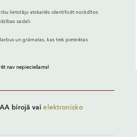
rbu lietotāju atskaitēs identificēt norādītos
īdzības sadali.
arbus un grāmatas, kas tiek pieteiktas
trēt nav nepieciešams!
AA birojā vai
elektronisko