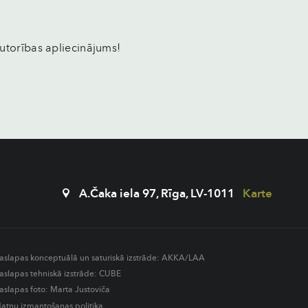
utorības apliecinājums!
A.Čaka iela 97, Rīga, LV-1011
Karte
aslapas konceptuālā un saturiskā izstrāde:
AKKA/LAA
aslapas tehniskā izstrāde:
CUBE
aslapas foto: Marta Justoviča
datņu izmantošanas politika