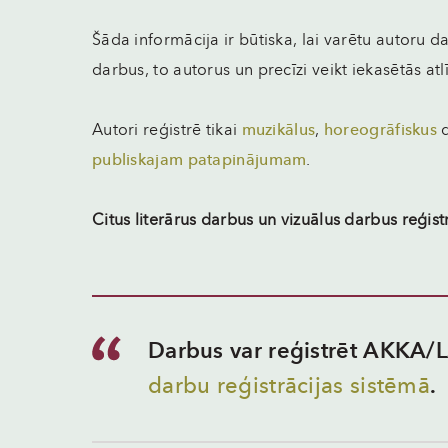
Šāda informācija ir būtiska, lai varētu autoru da
darbus, to autorus un precīzi veikt iekasētās atl
Autori reģistrē tikai
muzikālus
,
horeogrāfiskus
d
publiskajam patapinājumam
.
Citus literārus darbus un vizuālus darbus reģis
Darbus var reģistrēt AKKA/L
darbu reģistrācijas sistēmā
.