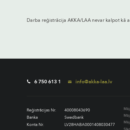
Darba reģistrācija AKKA/LAA nevar kalpot kā a
6 750 613 1
info@akka-laa.lv
Māj
Reģistrācijas Nr.
40008043690
Māj
Banka
Swedbank
Māj
Konta Nr.
LV28HABA0001408030477
Sīk