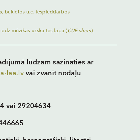
s, bukletos u.c. iespieddarbos
iedz mūzikas uzskaites lapa (
CUE sheet
).
dījumā lūdzam sazināties ar
a-laa.lv
vai zvanīt nodaļu
64 vai 29204634
5446665