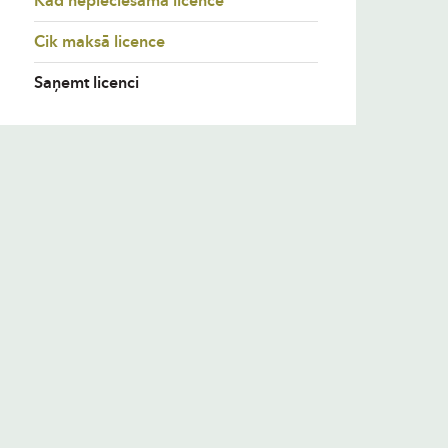
Kad nepieciešama licence
Cik maksā licence
Saņemt licenci