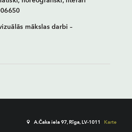
tiski, horeogrāfiski, literāri
006650
 vizuālās mākslas darbi –
A.Čaka iela 97, Rīga, LV-1011
Karte