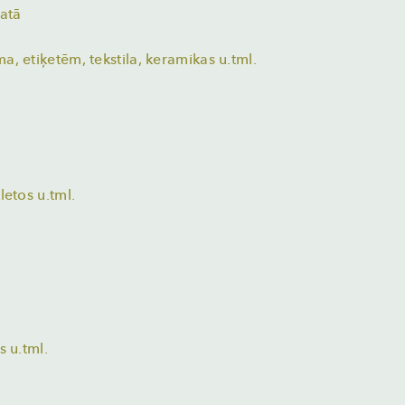
matā
, etiķetēm, tekstila, keramikas u.tml.
letos u.tml.
s u.tml.