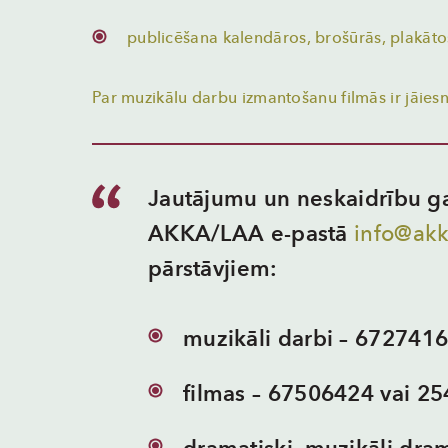
publicēšana kalendāros, brošūrās, plakāto
Par muzikālu darbu izmantošanu filmās ir jāiesn
Jautājumu un neskaidrību ga
AKKA/LAA e-pastā
info@akk
pārstāvjiem:
muzikāli darbi – 672741
filmas – 67506424 vai 2