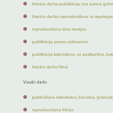
literāra darba publikācija cita autora grā
literāru darbu reproducēšana uz iepakojuma
reproducēšana datu nesējos
publikācija preses izdevumos
publikācija kalendāros, uz pastkartēm, buk
literārs darbs filmā
Vizuāli darbi
publicēšana laikrakstos, žurnālos, grāmatā
reproducēšana filmās