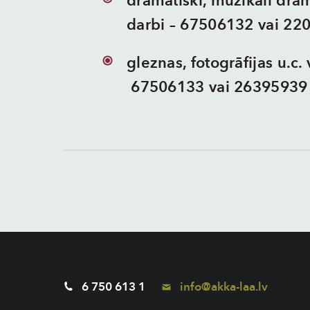
dramatiski, muzikāli drama
darbi – 67506132 vai 22
gleznas, fotogrāfijas u.c.
67506133 vai 26395939
6 750 613 1
info@akka-laa.lv