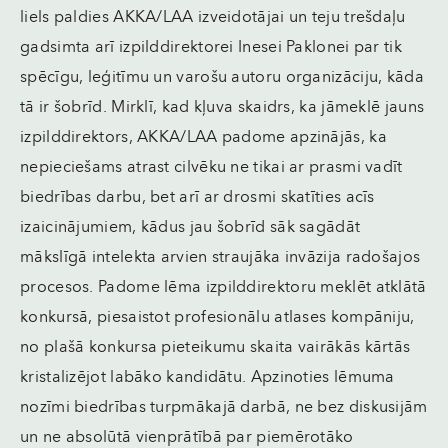
liels paldies AKKA/LAA izveidotājai un teju trešdaļu
gadsimta arī izpilddirektorei Inesei Paklonei par tik
spēcīgu, leģitīmu un varošu autoru organizāciju, kāda
tā ir šobrīd. Mirklī, kad kļuva skaidrs, ka jāmeklē jauns
izpilddirektors, AKKA/LAA padome apzinājās, ka
nepieciešams atrast cilvēku ne tikai ar prasmi vadīt
biedrības darbu, bet arī ar drosmi skatīties acīs
izaicinājumiem, kādus jau šobrīd sāk sagādāt
mākslīgā intelekta arvien straujāka invāzija radošajos
procesos. Padome lēma izpilddirektoru meklēt atklātā
konkursā, piesaistot profesionālu atlases kompāniju,
no plašā konkursa pieteikumu skaita vairākās kārtās
kristalizējot labāko kandidātu. Apzinoties lēmuma
nozīmi biedrības turpmākajā darbā, ne bez diskusijām
un ne absolūtā vienprātībā par piemērotāko