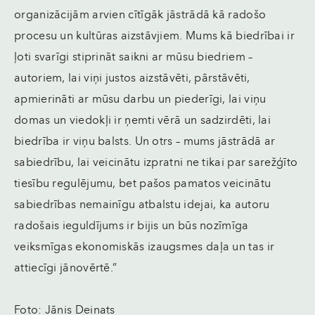
organizācijām arvien cītīgāk jāstrādā kā radošo
procesu un kultūras aizstāvjiem. Mums kā biedrībai ir
ļoti svarīgi stiprināt saikni ar mūsu biedriem –
autoriem, lai viņi justos aizstāvēti, pārstāvēti,
apmierināti ar mūsu darbu un piederīgi, lai viņu
domas un viedokļi ir ņemti vērā un sadzirdēti, lai
biedrība ir viņu balsts. Un otrs – mums jāstrādā ar
sabiedrību, lai veicinātu izpratni ne tikai par sarežģīto
tiesību regulējumu, bet pašos pamatos veicinātu
sabiedrības nemainīgu atbalstu idejai, ka autoru
radošais ieguldījums ir bijis un būs nozīmīga
veiksmīgas ekonomiskās izaugsmes daļa un tas ir
attiecīgi jānovērtē.”
Foto: Jānis Deinats