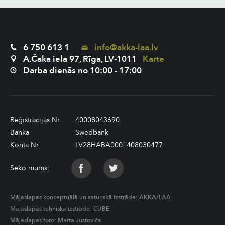
6 750 613 1
info@akka-laa.lv
A.Čaka iela 97, Rīga, LV-1011
Karte
Darba dienās no 10:00 - 17:00
Reģistrācijas Nr.
40008043690
Banka
Swedbank
Konta Nr.
LV28HABA0001408030477
Seko mums:
Mājaslapas konceptuālā un saturiskā izstrāde:
AKKA/LAA
Mājaslapas tehniskā izstrāde:
CUBE
Mājaslapas foto: Marta Justoviča