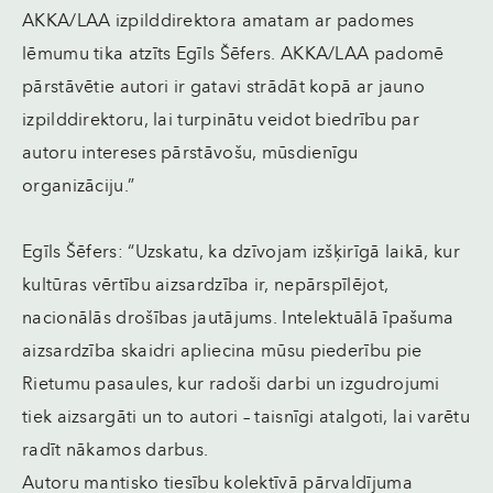
AKKA/LAA izpilddirektora amatam ar padomes
lēmumu tika atzīts Egīls Šēfers. AKKA/LAA padomē
pārstāvētie autori ir gatavi strādāt kopā ar jauno
izpilddirektoru, lai turpinātu veidot biedrību par
autoru intereses pārstāvošu, mūsdienīgu
organizāciju.”
Egīls Šēfers: “Uzskatu, ka dzīvojam izšķirīgā laikā, kur
kultūras vērtību aizsardzība ir, nepārspīlējot,
nacionālās drošības jautājums. Intelektuālā īpašuma
aizsardzība skaidri apliecina mūsu piederību pie
Rietumu pasaules, kur radoši darbi un izgudrojumi
tiek aizsargāti un to autori – taisnīgi atalgoti, lai varētu
radīt nākamos darbus.
Autoru mantisko tiesību kolektīvā pārvaldījuma