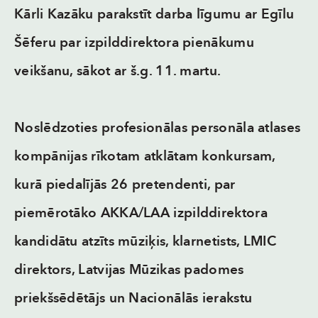
Kārli Kazāku parakstīt darba līgumu ar Egīlu
Šēferu par izpilddirektora pienākumu
veikšanu, sākot ar š.g. 11. martu.
Noslēdzoties profesionālas personāla atlases
kompānijas rīkotam atklātam konkursam,
kurā piedalījās 26 pretendenti, par
piemērotāko AKKA/LAA izpilddirektora
kandidātu atzīts mūziķis, klarnetists, LMIC
direktors, Latvijas Mūzikas padomes
priekšsēdētājs un Nacionālās ierakstu