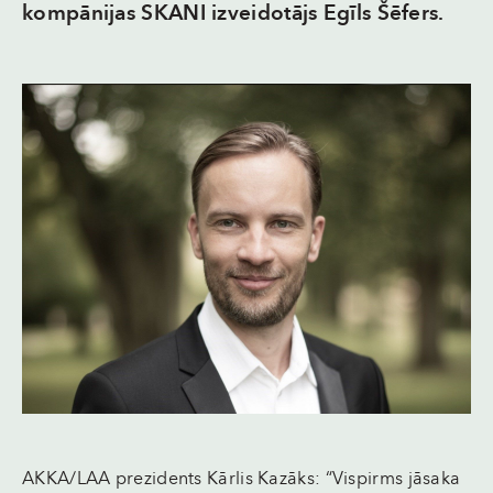
kompānijas SKANI izveidotājs Egīls Šēfers.
AKKA/LAA prezidents Kārlis Kazāks: “Vispirms jāsaka