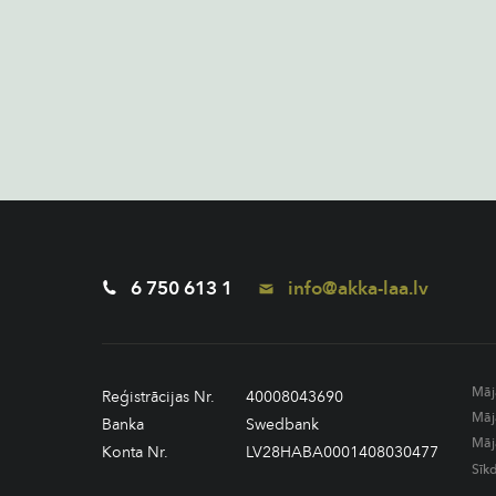
6 750 613 1
info@akka-laa.lv
Māj
Reģistrācijas Nr.
40008043690
Māj
Banka
Swedbank
Māj
Konta Nr.
LV28HABA0001408030477
Sīk