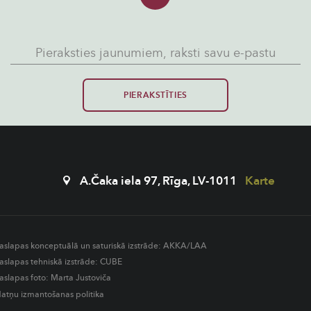
PIERAKSTĪTIES
A.Čaka iela 97, Rīga, LV-1011
Karte
aslapas konceptuālā un saturiskā izstrāde:
AKKA/LAA
aslapas tehniskā izstrāde:
CUBE
aslapas foto: Marta Justoviča
datņu izmantošanas politika