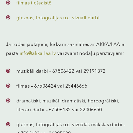
filmas tiešsaistē
gleznas, fotogrāfijas u.c. vizuāli darbi
Ja rodas jautājumi, lūdzam sazināties ar AKKA/LAA e-
pastā
info@akka-laa.lv
vai zvanīt nodaļu pārstāvjiem:
muzikāli darbi – 67506422 vai 29191372
filmas – 67506424 vai 25446665
dramatiski, muzikāli dramatiski, horeogrāfiski,
literāri darbi – 67506132 vai 22006650
gleznas, fotogrāfijas u.c. vizuālās mākslas darbi –