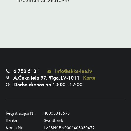
67506133 vai 26395939
6 750 613 1
info@akka-laa.lv
A.Čaka iela 97, Rīga, LV-1011
Karte
Darba dienās no 10:00 - 17:00
Reģistrācijas Nr.
40008043690
Banka
Swedbank
Konta Nr.
LV28HABA0001408030477