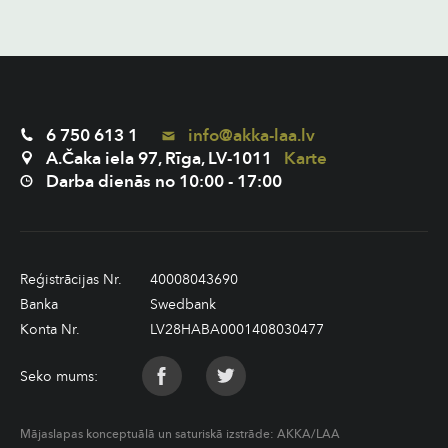
6 750 613 1
info@akka-laa.lv
A.Čaka iela 97, Rīga, LV-1011
Karte
Darba dienās no 10:00 - 17:00
Reģistrācijas Nr.
40008043690
Banka
Swedbank
Konta Nr.
LV28HABA0001408030477
Seko mums:
Mājaslapas konceptuālā un saturiskā izstrāde:
AKKA/LAA