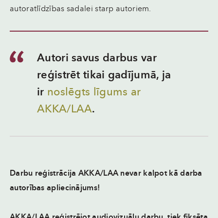
autoratlīdzības sadalei starp autoriem.
Autori savus darbus var
reģistrēt tikai gadījumā, ja
ir
noslēgts līgums ar
AKKA/LAA
.
Darbu reģistrācija AKKA/LAA nevar kalpot kā darba
autorības apliecinājums!
AKKA/LAA reģistrējot audiovizuālu darbu, tiek fiksēta