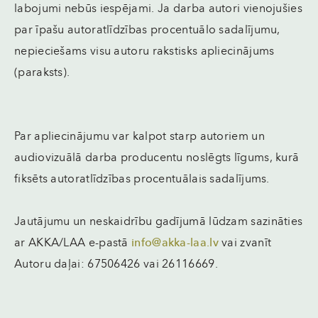
labojumi nebūs iespējami. Ja darba autori vienojušies
par īpašu autoratlīdzības procentuālo sadalījumu,
nepieciešams visu autoru rakstisks apliecinājums
(paraksts).
Par apliecinājumu var kalpot starp autoriem un
audiovizuālā darba producentu noslēgts līgums, kurā
fiksēts autoratlīdzības procentuālais sadalījums.
Jautājumu un neskaidrību gadījumā lūdzam sazināties
ar AKKA/LAA e-pastā
info@akka-laa.lv
vai zvanīt
Autoru daļai: 67506426 vai 26116669.