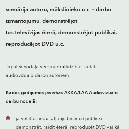
scenārija autoru, mākslinieku u.c.
–
darbu
izmantojumu, demonstrējot
tos
televīzijas
ēterā,
demonstrējot
publikai,
reproducējot DVD u.c.
Tāpat šī nodaļa veic autoratlīdzības sadali
audiovizuālo darbu autoriem.
Kādos gadījumos jāvēršas AKKA/LAA Audiovizuālo
darbu nodaļā:
ja vēlaties iegūt atļauju (licenci) publiski
demonstrēt, raidīt ēterā, reproducēt DVD vai kā