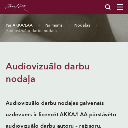
Par AKKA/LAA
→
Par mums
→
Nodaļas
→
Audiovizuālo darbu nodaļa
Audiovizuālo darbu
nodaļa
Audiovizuālo darbu nodaļas galvenais
uzdevums ir licencēt AKKA/LAA pārstāvēto
audiovizuālo darbu autoru
–
režisoru,