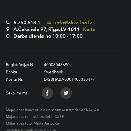
6 750 613 1
info@akka-laa.lv
A.Čaka iela 97, Rīga, LV-1011
Karte
Darba dienās no 10:00 - 17:00
Reģistrācijas Nr.
40008043690
Banka
Swedbank
Konta Nr.
LV28HABA0001408030477
Seko mums:
Mājaslapas konceptuālā un saturiskā izstrāde:
AKKA/LAA
Mājaslapas tehniskā izstrāde:
CUBE
Mājaslapas foto: Marta Justoviča
Sīkdatņu izmantošanas politika