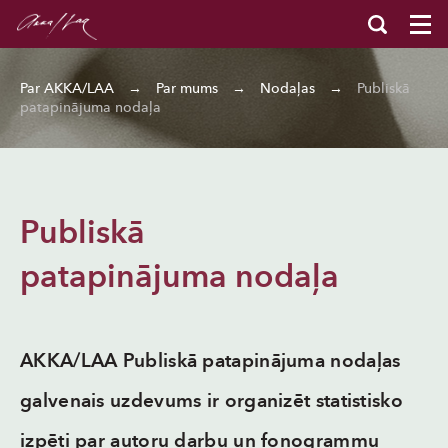
Par AKKA/LAA
→
Par mums
→
Nodaļas
→
Publiskā
patapinājuma nodaļa
Publiskā
patapinājuma nodaļa
AKKA/LAA Publiskā patapinājuma nodaļas
galvenais uzdevums ir organizēt statistisko
izpēti par autoru darbu un fonogrammu