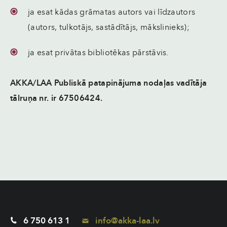
ja esat kādas grāmatas autors vai līdzautors
(autors, tulkotājs, sastādītājs, mākslinieks);
ja esat privātas bibliotēkas pārstāvis.
AKKA/LAA Publiskā patapinājuma nodaļas vadītāja
tālruņa nr. ir 67506424.
6 750 613 1
info@akka-laa.lv