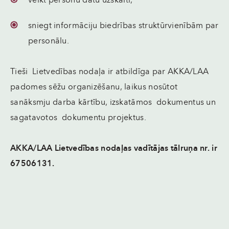
veikt personu datu uzskaiti,
sniegt informāciju biedrības struktūrvienībām par
personālu.
Tieši Lietvedības nodaļa ir atbildīga par AKKA/LAA
padomes sēžu organizēšanu, laikus nosūtot
sanāksmju darba kārtību, izskatāmos dokumentus un
sagatavotos dokumentu projektus.
AKKA/LAA Lietvedības nodaļas vadītājas tālruņa nr. ir
67506131.