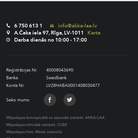
6 750 613 1
info@akka-laa.lv
A.Čaka iela 97, Rīga, LV-1011
Karte
Darba dienās no 10:00 - 17:00
Reģistrācijas Nr.
40008043690
Banka
Swedbank
Konta Nr.
LV28HABA0001408030477
Seko mums:
Mājaslapas konceptuālā un saturiskā izstrāde:
AKKA/LAA
Mājaslapas tehniskā izstrāde:
CUBE
Mājaslapas foto: Marta Justoviča