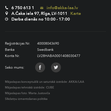
6 750 613 1
info@akka-laa.lv
A.Čaka iela 97, Rīga, LV-1011
Karte
Darba dienās no 10:00 - 17:00
Reģistrācijas Nr.
40008043690
Banka
Swedbank
Konta Nr.
LV28HABA0001408030477
Seko mums:
Mājaslapas konceptuālā un saturiskā izstrāde:
AKKA/LAA
Mājaslapas tehniskā izstrāde:
CUBE
Mājaslapas foto: Marta Justoviča
Sīkdatņu izmantošanas politika