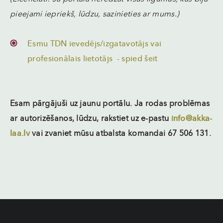
pieejami iepriekš, lūdzu, sazinieties ar mums.)
Esmu TDN ievedējs/izgatavotājs vai
profesionālais lietotājs - spied šeit
Esam pārgājuši uz jaunu portālu. Ja rodas problēmas
ar autorizēšanos, lūdzu, rakstiet uz e-pastu
info@akka-
laa.lv
vai zvaniet mūsu atbalsta komandai 67 506 131.