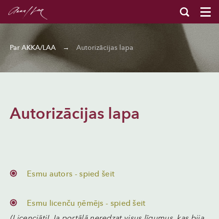
Par AKKA/LAA
→
Autorizācijas lapa
Autorizācijas lapa
Esmu autors - spied šeit
Esmu licenču ņēmējs - spied šeit
(Licenciāti! Ja portālā neredzat visus līgumus, kas bija