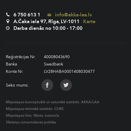
6 750 613 1
info@akka-laa.lv
A.Čaka iela 97, Rīga, LV-1011
Karte
Darba dienās no 10:00 - 17:00
Reģistrācijas Nr.
40008043690
Banka
Swedbank
Konta Nr.
LV28HABA0001408030477
Seko mums:
Mājaslapas konceptuālā un saturiskā izstrāde:
AKKA/LAA
Mājaslapas tehniskā izstrāde:
CUBE
Mājaslapas foto: Marta Justoviča
Sīkdatņu izmantošanas politika