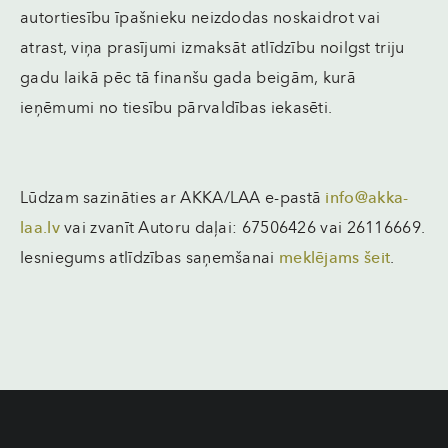
autortiesību īpašnieku neizdodas noskaidrot vai
atrast, viņa prasījumi izmaksāt atlīdzību noilgst triju
gadu laikā pēc tā finanšu gada beigām, kurā
ieņēmumi no tiesību pārvaldības iekasēti.
Lūdzam sazināties ar AKKA/LAA e-pastā
info@akka-
laa.lv
vai zvanīt Autoru daļai: 67506426 vai 26116669.
Iesniegums atlīdzības saņemšanai
meklējams šeit
.