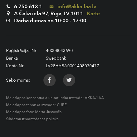
6 750 613 1
info@akka-laa.lv
A.Čaka iela 97, Rīga, LV-1011
Karte
Darba dienās no 10:00 - 17:00
Reģistrācijas Nr.
40008043690
Banka
Swedbank
Konta Nr.
LV28HABA0001408030477
Seko mums:
Mājaslapas konceptuālā un saturiskā izstrāde:
AKKA/LAA
Mājaslapas tehniskā izstrāde:
CUBE
Mājaslapas foto: Marta Justoviča
Sīkdatņu izmantošanas politika