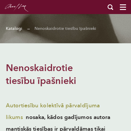
Katalogi
→
Nenoskaidrotie tiesību īpašnieki
Nenoskaidrotie
tiesību īpašnieki
Autortiesību kolektīvā pārvaldījuma
likums
nosaka, kādos gadījumos autora
mantiskās tiesības ir pārvaldāmas tikai