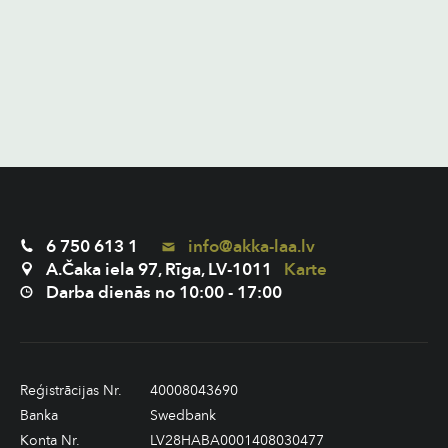
6 750 613 1
info@akka-laa.lv
A.Čaka iela 97, Rīga, LV-1011
Karte
Darba dienās no 10:00 - 17:00
Reģistrācijas Nr.
40008043690
Banka
Swedbank
Konta Nr.
LV28HABA0001408030477