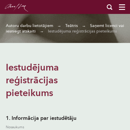
Autoru darbu lietotājiem
→
Teātris
→
Saņemt licenci vai
iesniegt atskaiti
→
Iestudējuma reģistrācijas pieteikums
Iestudējuma
reģistrācijas
pieteikums
1. Informācija par iestudētāju
Nosaukums