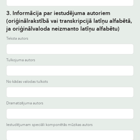
3. Informācija par iestudējuma autoriem
(oriģinālrakstībā vai transkripcijā latīņu alfabētā,
ja oriģinālvaloda neizmanto latīņu alfabētu)
Teksta autors
Tulkojuma autors
No kādas valodas tulkots
Dramatizējuma autors
Iestudējumam speciāli komponētās mūzikas autors