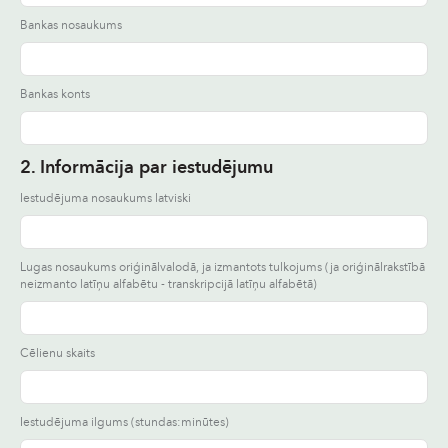
Bankas nosaukums
Bankas konts
2. Informācija par iestudējumu
Iestudējuma nosaukums latviski
Lugas nosaukums oriģinālvalodā, ja izmantots tulkojums (ja oriģinālrakstībā
neizmanto latīņu alfabētu - transkripcijā latīņu alfabētā)
Cēlienu skaits
Iestudējuma ilgums (stundas:minūtes)