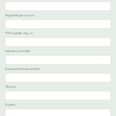
Reģistrācijas numurs
PVN maksāt. reģ. nr.
Adrese (juridiskā)
Korespondences adrese
Tālrunis
E-pasts