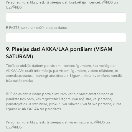
Personas, kurai tiks piešķirti pieejas dati konkrētajai licencei, VĀRDS un
UZVĀRDS
E-PASTS, uz kuru nosūtīt pieejas datus
9. Pieejas dati AKKA/LAA portālam (VISAM
SATURAM)
Tiesības piekļūt datiem par visiem licences līgumiem, kas noslēgti ar
AKKA/LAA: skatīt informāciju par visiem līgumiem, visiem rēķiniem, to
apmaksas statusu, iesniegt atskaites u.c. Līgumu datu ievietošana portālā
būs pakāpeniska.
!!! Pieejas datus visam portāla saturam var pieprasīt amatpersona ar
paraksta tiesībām, kas reģistrētas Uzņēmumu reģistrā, vai persona,
pamatojoties uz statūtiem, prokūru vai pilnvaru, vai fiziska persona, kuras
līgumā ar AKKA/LAA tas paredzēts.
Personas, kurai tiks piešķirti pieejas dati visam saturam, VĀRDS un
UZVĀRDS