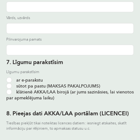
Vārds, uzvārds
Pilnvarojuma pamats
7. Līgumu parakstīsim
Līgumu parakstīsim
ar e-parakstu
sūtot pa pastu (MAKSAS PAKALPOJUMS)
klātienē AKKA/LAA birojā (ar jums sazināsies, lai vienotos
par apmeklējuma laiku)
8. Pieejas dati AKKA/LAA portālam (LICENCEI)
Tiesības piekļūt tikai noteiktas licences datiem: iesniegt atskaites, skatīt
informāciju par rēķiniem, to apmaksas statusu u.c.