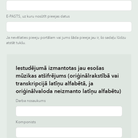
E-PASTS, uz kuru nosūtīt pieejas datus
Ja nevēlaties pieeju portālam vai jums šāda pieeja jau ir, šo sadaļu lūdzu
atstāt tukšu.
Iestudējumā izmantotas jau esošas
mūzikas atšifrējums (oriģinālrakstībā vai
transkripcijā latīņu alfabētā, ja
oriģinālvaloda neizmanto latīņu alfabētu)
Darba nosaukums
Komponists