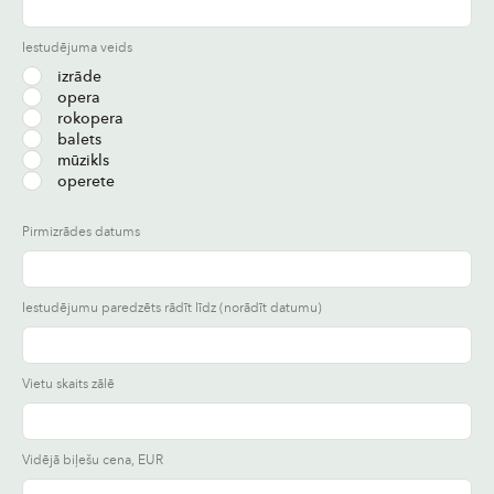
Iestudējuma veids
izrāde
opera
rokopera
balets
mūzikls
operete
Pirmizrādes datums
Iestudējumu paredzēts rādīt līdz (norādīt datumu)
Vietu skaits zālē
Vidējā biļešu cena, EUR