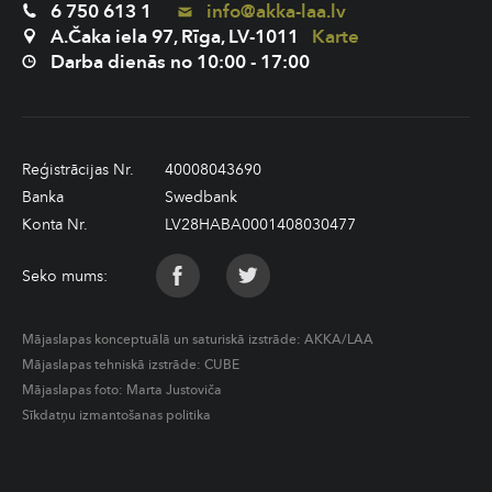
6 750 613 1
info@akka-laa.lv
A.Čaka iela 97, Rīga, LV-1011
Karte
Darba dienās no 10:00 - 17:00
Reģistrācijas Nr.
40008043690
Banka
Swedbank
Konta Nr.
LV28HABA0001408030477
Seko mums:
Mājaslapas konceptuālā un saturiskā izstrāde:
AKKA/LAA
Mājaslapas tehniskā izstrāde:
CUBE
Mājaslapas foto: Marta Justoviča
Sīkdatņu izmantošanas politika