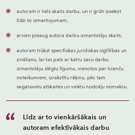
autoram ir liels skaits darbu, un ir grūti izsekot
līdzi to izmantojumam;
arvien pieaug autora darbu izmantotāju skaits;
autoram trūkst specifiskas juridiskas izglītības un
zināšanu, lai tas pats ar katru savu darbu
izmantotāju slēgtu līgumu, vienotos par licenču
noteikumiem, izrakstītu rēķinu, pēc tam
sagatavotu atskaites un veiktu nodokļu nomaksu.
Līdz ar to vienkāršākais un
autoram efektīvākais darbu