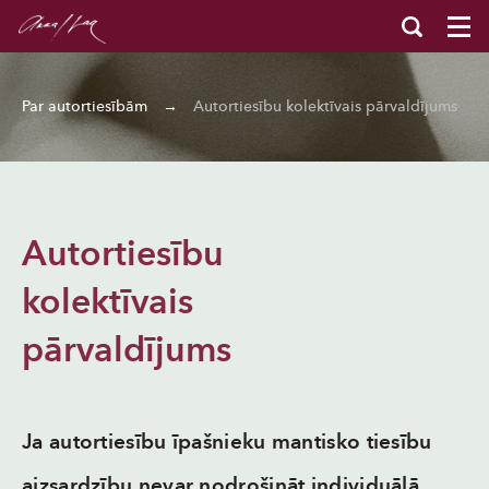
Par autortiesībām
→
Autortiesību kolektīvais pārvaldījums
Autortiesību
kolektīvais
pārvaldījums
Ja autortiesību īpašnieku mantisko tiesību
aizsardzību nevar nodrošināt individuālā