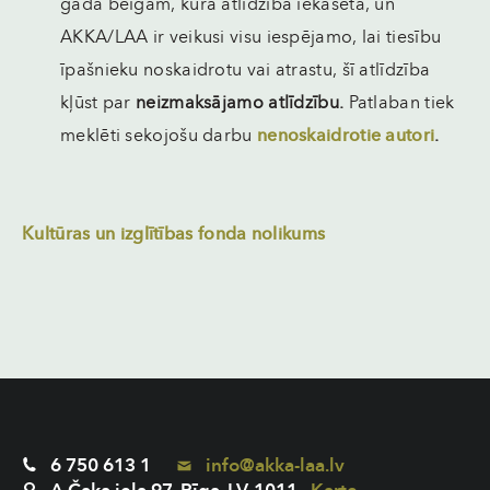
gada beigām, kurā atlīdzība iekasēta, un
AKKA/LAA ir veikusi visu iespējamo, lai tiesību
īpašnieku noskaidrotu vai atrastu, šī atlīdzība
kļūst par
neizmaksājamo atlīdzību.
Patlaban tiek
meklēti sekojošu darbu
nenoskaidrotie autori
.
Kultūras un izglītības fonda nolikums
6 750 613 1
info@akka-laa.lv