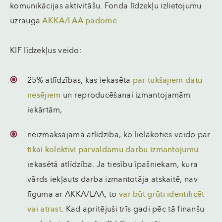
komunikācijas aktivitāšu. Fonda līdzekļu izlietojumu
uzrauga
AKKA/LAA padome
.
KIF līdzekļus veido:
25% atlīdzības, kas iekasēta
par tukšajiem datu
nesējiem
un reproducēšanai izmantojamām
iekārtām,
neizmaksājamā atlīdzība, ko lielākoties veido par
tikai kolektīvi pārvaldāmu darbu izmantojumu
iekasētā atlīdzība. Ja tiesību īpašniekam, kura
vārds iekļauts darba izmantotāja atskaitē, nav
līguma ar AKKA/LAA, to
var būt grūti identificēt
vai atrast
. Kad apritējuši trīs gadi pēc tā finanšu