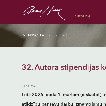
AUTORIEM
Muzikāli darbi
Publiskas vietas
Kas ir autora tiesības
Par mums
Muzikālo darbu meklēšana
Par AKKA/LAA
→
Jaunumi
Regulāri atskaņota mūzika vai video
Literāri darbi
kafejnīcās, restorānos, veikalos, frizētavās,
Dokumenti
kinoteātros u.c.
Autortiesību kolektīvais pārvaldījums
Lūdzam pieteikties tiesību īpašniekus
Darbu ievietošana internetā
Mūzikas, video, tekstu vai attēlu
32. Autora stipendijas 
augšupielāde
Mācību iestādes
Koncerti, diskotēkas, festivāli u.c.
31.01.2026
Līdz 2026. gada 1. martam (ieskaitot) in
atlīdzību par savu darbu izmantojumu n