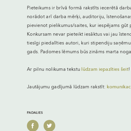
Pieteikums ir brīvā formā rakstīts iecerētā dar
norādot arī darba mērķi, auditoriju, īstenošana
pievienot pielikumus/saites, kur iespējams gūt 
Konkursam nevar pieteikt iesāktus vai jau īsten
tiesīgi piedalīties autori, kuri stipendiju saņēm
gads. Padomes lēmums būs zināms marta noga
Ar pilnu nolikuma tekstu
lūdzam iepazīties šeit
!
Jautājumu gadījumā lūdzam rakstīt:
komunikaci
PADALIES