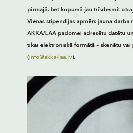
pirmajā, bet kopumā jau trīsdesmit otr
Vienas stipendijas apmērs jauna darba r
AKKA/LAA padomei adresētu datētu un 
tikai elektroniskā formātā – skenētu vai
(
info@akka-laa.lv
).