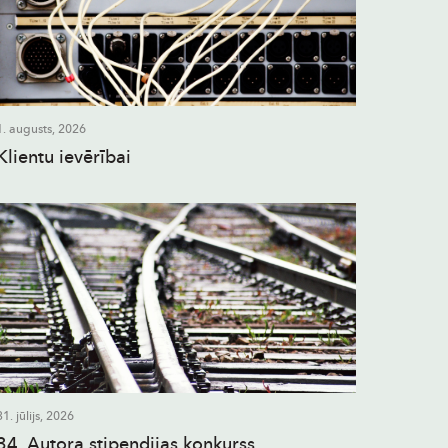
1. augusts, 2026
Klientu ievērībai
31. jūlijs, 2026
34. Autora stipendijas konkurss