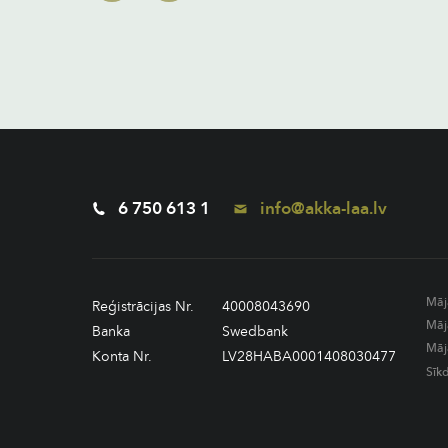
6 750 613 1
info@akka-laa.lv
Māj
Reģistrācijas Nr.
40008043690
Māj
Banka
Swedbank
Māj
Konta Nr.
LV28HABA0001408030477
Sīk