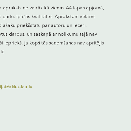
ba apraksts ne vairāk kā vienas A4 lapas apjomā,
s gaitu, īpašās kvalitātes. Aprakstam vēlams
plašāku priekšstatu par autoru un ieceri.
otus darbus, un saskaņā ar nolikumu tajā nav
uši iepriekš, ja kopš tās saņemšanas nav apritējis
lē.
ja@akka-laa.lv
.