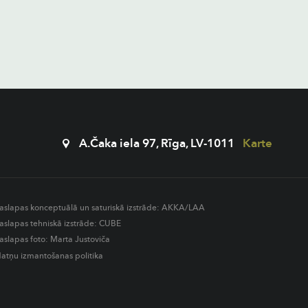
A.Čaka iela 97, Rīga, LV-1011
Karte
aslapas konceptuālā un saturiskā izstrāde:
AKKA/LAA
aslapas tehniskā izstrāde:
CUBE
aslapas foto: Marta Justoviča
datņu izmantošanas politika