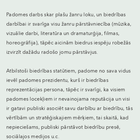
Padomes darbs skar plašu žanru loku, un biedrības
darbībai ir svarīga visu žanru pārstāvniecība (mūzika,
vizuālie darbi, literatūra un dramaturģija, filmas,
horeogrāfija), tāpēc aicinām biedrus iespēju robežās
izvirzīt dažādu radošo jomu pārstāvjus.
Atbilstoši biedrības statūtiem, padome no sava vidus
ievēl padomes prezidentu, kurš ir biedrības
reprezentācijas persona, tāpēc ir svarīgi, ka visiem
padomes locekļiem ir nevainojama reputācija un visi
ir gatavi publiski asociēt savu darbību ar biedrību, tās
vērtībām un stratēģiskajiem mērķiem, tai skaitā, kad
nepieciešams, publiski pārstāvot biedrību presē,
sociālajos medijos u.c.