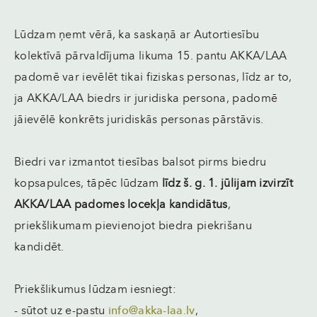
Lūdzam ņemt vērā, ka saskaņā ar Autortiesību
kolektīvā pārvaldījuma likuma 15. pantu AKKA/LAA
padomē var ievēlēt tikai fiziskas personas, līdz ar to,
ja AKKA/LAA biedrs ir juridiska persona, padomē
jāievēlē konkrēts juridiskās personas pārstāvis.
Biedri var izmantot tiesības balsot pirms biedru
kopsapulces, tāpēc lūdzam
līdz š. g. 1. jūlijam izvirzīt
AKKA/LAA padomes locekļa kandidātus
,
priekšlikumam pievienojot biedra piekrišanu
kandidēt.
Priekšlikumus lūdzam iesniegt:
- sūtot uz e-pastu
info@akka-laa.lv
,