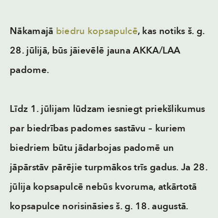
Nākamajā
biedru kopsapulcē
, kas notiks š. g.
28. jūlijā, būs jāievēlē jauna AKKA/LAA
padome.
Līdz 1. jūlijam lūdzam iesniegt priekšlikumus
par biedrības padomes sastāvu – kuriem
biedriem būtu jādarbojas padomē un
jāpārstāv pārējie turpmākos trīs gadus. Ja 28.
jūlija kopsapulcē nebūs kvoruma, atkārtotā
kopsapulce norisināsies š. g. 18. augustā.