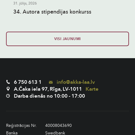
31. jūlijs, 2026
34. Autora stipendijas konkurss
VISI JAUNUMI
6 750 613 1
info@akka-laa.lv
A.Čaka iela 97, Rīga, LV-1011
Karte
Darba dienās no 10:00 - 17:00
Reģistrācijas Nr.
40008043690
Banka
Swedbank