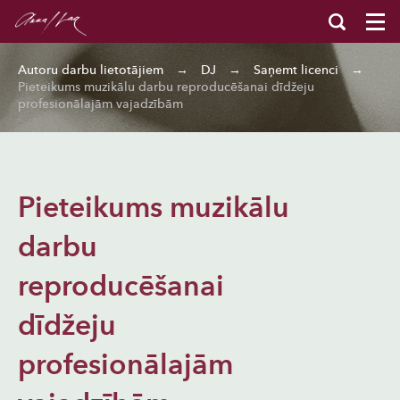
Autoru darbu lietotājiem
→
DJ
→
Saņemt licenci
→
Pieteikums muzikālu darbu reproducēšanai dīdžeju
profesionālajām vajadzībām
Pieteikums muzikālu
darbu
reproducēšanai
dīdžeju
profesionālajām