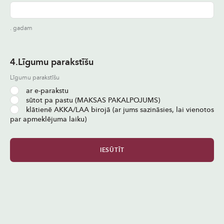
. gadam
4.Līgumu parakstīšu
Līgumu parakstīšu
ar e-parakstu
sūtot pa pastu (MAKSAS PAKALPOJUMS)
klātienē AKKA/LAA birojā (ar jums sazināsies, lai vienotos
par apmeklējuma laiku)
IESŪTĪT