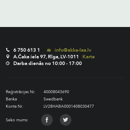
6 750 613 1
info@akka-laa.lv
A.Čaka iela 97, Rīga, LV-1011
Karte
Darba dienās no 10:00 - 17:00
Reģistrācijas Nr.
40008043690
Banka
Swedbank
Konta Nr.
LV28HABA0001408030477
Seko mums: